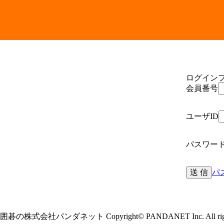
ログイン
会員番号
ユーザID
パスワー
送 信
パ
囲碁の株式会社パンダネット Copyright© PANDANET Inc. All right 